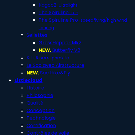
Kagoo2
ultralight
The Spiruline
fun
The Spiruline Pro
speedflying/high wind
soaring
Sellettes
GrassHopper Mk2
NEW.
Butterfly V2
KiteRisers
parakite
Le Sac avec Airstructure
NEW.
Sac Hike&Fly
Littlecloud
Histoire
Philosophie
Qualité
Conception
Technologie
Certification
Contrôles de voile