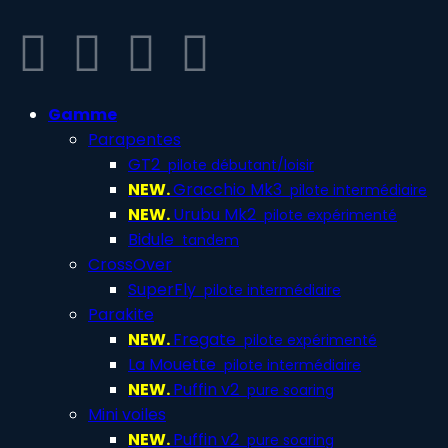
Gamme
Parapentes
GT2
pilote débutant/loisir
NEW.
Gracchio Mk3
pilote intermédiaire
NEW.
Urubu Mk2
pilote expérimenté
Bidule
tandem
CrossOver
SuperFly
pilote intermédiaire
Parakite
NEW.
Fregate
pilote expérimenté
La Mouette
pilote intermédiaire
NEW.
Puffin v2
pure soaring
Mini voiles
NEW.
Puffin v2
pure soaring